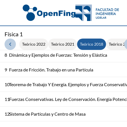
5
Movimiento Circular e Introducción a Movimiento Relativo
6
Sistemas de Referencia. Leyes de Newton
Física 1
7
Dinámica y Ejemplos de Fuerza
Teórico 2022
Teórico 2021
Teórico 2018
Teórico 2
8
Dinámica y Ejemplos de Fuerzas: Tensión y Elástica
9
Fuerza de Fricción. Trabajo en una Partícula
10
Teorema de Trabajo Y Energía. Ejemplos y Fuerza Conservati
11
Fuerzas Conservativas. Ley de Conservación. Energía Potenci
12
Sistema de Partículas y Centro de Masa