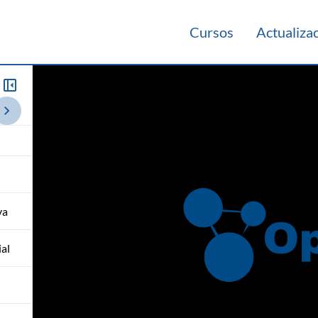
Cursos
Actualiza
014
va
al