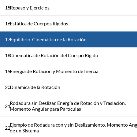
15
Repaso y Ejercicios
16
Estática de Cuerpos Rígidos
17
Equilibrio. Cinemática de la Rotación
18
Cinemática de Rotación del Cuerpo Rígido
19
Energía de Rotación y Momento de Inercia
20
Dinámica de la Rotación
Rodadura sin Deslizar. Energía de Rotación y Traslación.
21
Momento Angular para Partículas
Ejemplo de Rodadura con y sin Deslizamiento. Momento Ang
22
de un Sistema