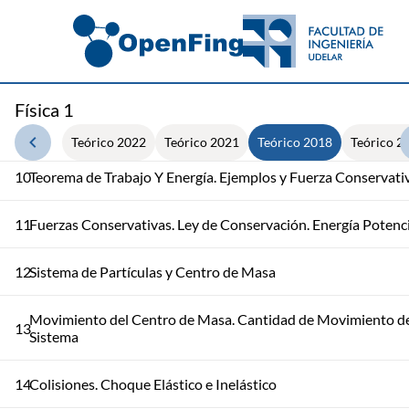
7
Dinámica y Ejemplos de Fuerza
8
Dinámica y Ejemplos de Fuerzas: Tensión y Elástica
Física 1
9
Fuerza de Fricción. Trabajo en una Partícula
Teórico 2022
Teórico 2021
Teórico 2018
Teórico 2
10
Teorema de Trabajo Y Energía. Ejemplos y Fuerza Conservati
11
Fuerzas Conservativas. Ley de Conservación. Energía Potenci
12
Sistema de Partículas y Centro de Masa
Movimiento del Centro de Masa. Cantidad de Movimiento d
13
Sistema
14
Colisiones. Choque Elástico e Inelástico