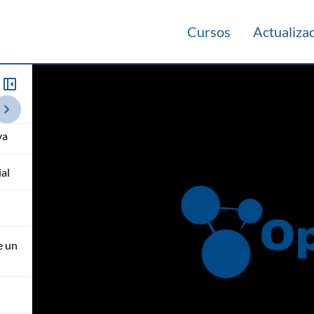
Cursos
Actualiza
014
va
al
e un