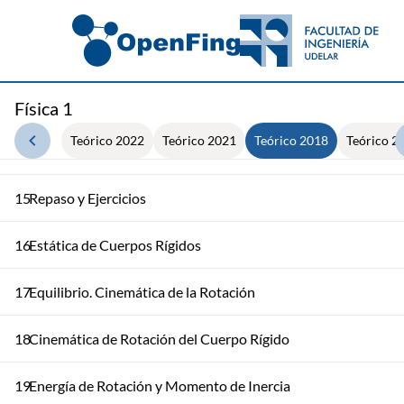
12
Sistema de Partículas y Centro de Masa
Movimiento del Centro de Masa. Cantidad de Movimiento d
13
Sistema
Física 1
Teórico 2022
Teórico 2021
Teórico 2018
Teórico 2
14
Colisiones. Choque Elástico e Inelástico
15
Repaso y Ejercicios
16
Estática de Cuerpos Rígidos
17
Equilibrio. Cinemática de la Rotación
18
Cinemática de Rotación del Cuerpo Rígido
19
Energía de Rotación y Momento de Inercia