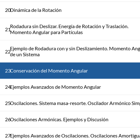
20
Dinámica de la Rotación
Rodadura sin Deslizar. Energía de Rotación y Traslación.
21
Momento Angular para Partículas
Ejemplo de Rodadura con y sin Deslizamiento. Momento Ang
22
de un Sistema
23
Conservación del Momento Angular
24
Ejemplos Avanzados de Momento Angular
25
Oscilaciones. Sistema masa-resorte. Oscilador Armónico Sim
26
Oscilaciones Armónicas. Ejemplos y Discusión
27
Ejemplos Avanzados de Oscilaciones. Oscilaciones Amortigu