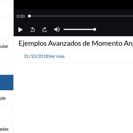
Ejemplos Avanzados de Momento An
ular
31/10/2018
Ver más
ple
adas