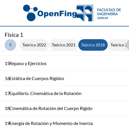
12
Sistema de Partículas y Centro de Masa
Movimiento del Centro de Masa. Cantidad de Movimiento d
13
Sistema
Física 1
Teórico 2022
Teórico 2021
Teórico 2018
Teórico 2
14
Colisiones. Choque Elástico e Inelástico
15
Repaso y Ejercicios
16
Estática de Cuerpos Rígidos
17
Equilibrio. Cinemática de la Rotación
18
Cinemática de Rotación del Cuerpo Rígido
19
Energía de Rotación y Momento de Inercia