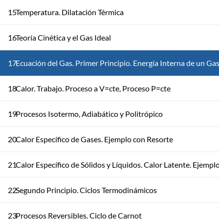
15
Temperatura. Dilatación Térmica
16
Teoría Cinética y el Gas Ideal
17
Ecuación del Gas. Primer Principio. Energía Interna de un Ga
18
Calor. Trabajo. Proceso a V=cte, Proceso P=cte
19
Procesos Isotermo, Adiabático y Politrópico
20
Calor Específico de Gases. Ejemplo con Resorte
21
Calor Específico de Sólidos y Líquidos. Calor Latente. Ejempl
22
Segundo Principio. Ciclos Termodinámicos
23
Procesos Reversibles. Ciclo de Carnot