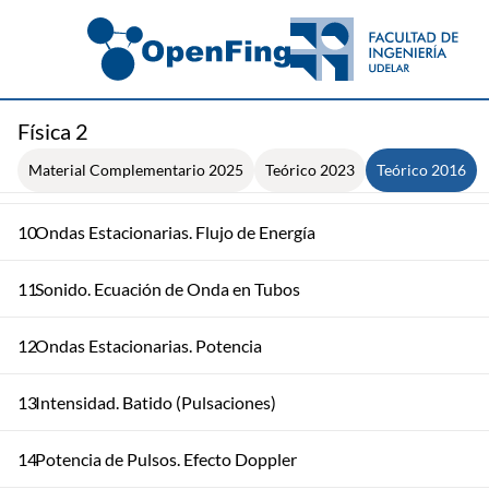
6
Ejemplos
7
Pulsos en Cuerdas. Ecuación de Onda
8
Ondas Sinusoidales. Desfasaje Temporal
Física 2
Material Complementario 2025
Teórico 2023
Teórico 2016
9
Desfasaje Espacial. Interferencia. Potencia
10
Ondas Estacionarias. Flujo de Energía
11
Sonido. Ecuación de Onda en Tubos
12
Ondas Estacionarias. Potencia
13
Intensidad. Batido (Pulsaciones)
14
Potencia de Pulsos. Efecto Doppler