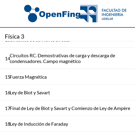
11
Corriente Eléctrica
12
Corriente eléctrica (segunda parte)
Física 3
13
Circuitos de corriente directa
Circuitos RC. Demostrativas de carga y descarga de
14
condensadores. Campo magnético
15
Fuerza Magnética
16
Ley de Biot y Savart
17
Final de Ley de Biot y Savart y Comienzo de Ley de Ampère
18
Ley de Inducción de Faraday