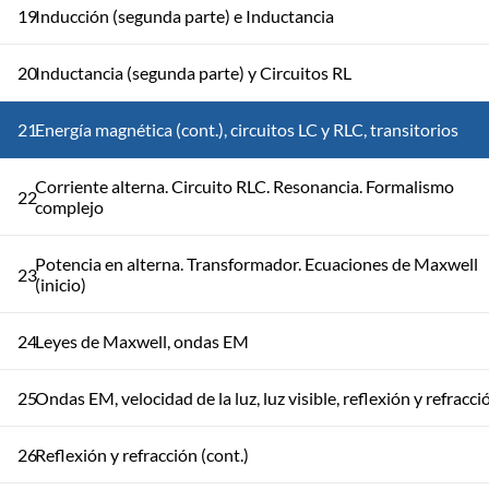
19
Inducción (segunda parte) e Inductancia
20
Inductancia (segunda parte) y Circuitos RL
21
Energía magnética (cont.), circuitos LC y RLC, transitorios
Corriente alterna. Circuito RLC. Resonancia. Formalismo
22
complejo
Potencia en alterna. Transformador. Ecuaciones de Maxwell
23
(inicio)
24
Leyes de Maxwell, ondas EM
25
Ondas EM, velocidad de la luz, luz visible, reflexión y refracci
26
Reflexión y refracción (cont.)