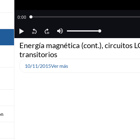
Energía magnética (cont.), circuitos L
transitorios
10/11/2015
Ver más
ón