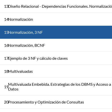
13
Diseño Relacional - Dependencias Funcionales. Normalizaci
14
Normalización
15
Normalización, 3 NF
16
Normalización, BCNF
17
Ejemplo de 3 NF y cálculo de claves
18
Multivaluadas
Multivaluada Embebida. Estrategias de los DBMS y Acceso a
19
Datos
20
Procesamiento y Optimización de Consultas