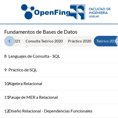
Calidad de Esquemas Conceptuales y Estructuras del Model
5
Relacional
6
Lenguajes de Consulta - Cálculo Relacional
Fundamentos de Bases de Datos
Lenguajes de Consulta - Cálculo Relacional - Seguridad,
7
ratorio 2021
Consulta Teórico 2020
Práctico 2020
Teórico 2012
Dominios y Ejemplos
8
Lenguajes de Consulta - SQL
9
Práctico de SQL
10
Algebra Relacional
11
Pasaje de MER a Relacional
12
Diseño Relacional - Dependencias Funcionales