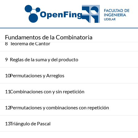
6
Conjuntos Numerables
7
Buen Orden y Numerabilidad
Fundamentos de la Combinatoria
8
Teorema de Cantor
9
Reglas de la suma y del producto
10
Permutaciones y Arreglos
11
Combinaciones con y sin repetición
12
Permutaciones y combinaciones con repetición
13
Triángulo de Pascal