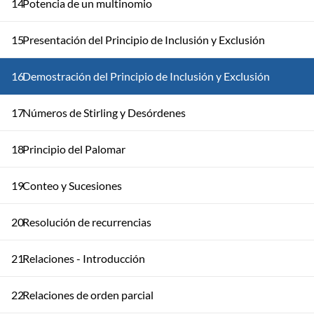
14
Potencia de un multinomio
15
Presentación del Principio de Inclusión y Exclusión
16
Demostración del Principio de Inclusión y Exclusión
17
Números de Stirling y Desórdenes
18
Principio del Palomar
19
Conteo y Sucesiones
20
Resolución de recurrencias
21
Relaciones - Introducción
22
Relaciones de orden parcial