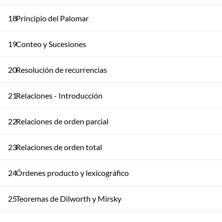
18
Principio del Palomar
19
Conteo y Sucesiones
20
Resolución de recurrencias
21
Relaciones - Introducción
22
Relaciones de orden parcial
23
Relaciones de orden total
24
Órdenes producto y lexicográfico
25
Teoremas de Dilworth y Mirsky