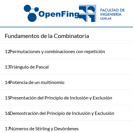
9
Reglas de la suma y del producto
10
Permutaciones y Arreglos
Fundamentos de la Combinatoria
11
Combinaciones con y sin repetición
12
Permutaciones y combinaciones con repetición
13
Triángulo de Pascal
14
Potencia de un multinomio
15
Presentación del Principio de Inclusión y Exclusión
16
Demostración del Principio de Inclusión y Exclusión
17
Números de Stirling y Desórdenes