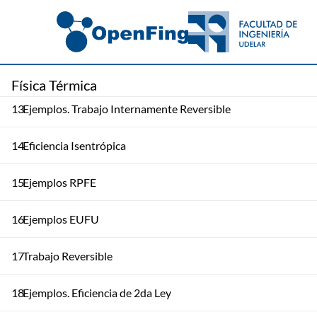
11
Entropía
12
2da Ley Sistemas Abiertos. RPFE y EUFU
Física Térmica
13
Ejemplos. Trabajo Internamente Reversible
14
Eficiencia Isentrópica
15
Ejemplos RPFE
16
Ejemplos EUFU
17
Trabajo Reversible
18
Ejemplos. Eficiencia de 2da Ley