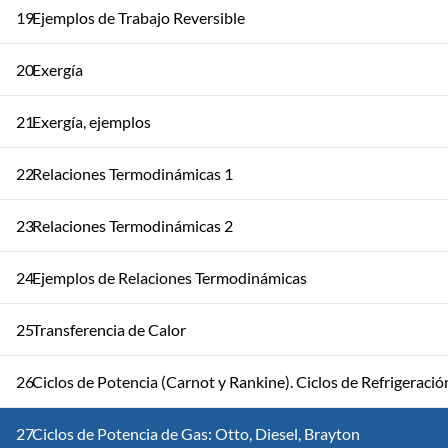
19
Ejemplos de Trabajo Reversible
20
Exergía
21
Exergía, ejemplos
22
Relaciones Termodinámicas 1
23
Relaciones Termodinámicas 2
24
Ejemplos de Relaciones Termodinámicas
25
Transferencia de Calor
26
Ciclos de Potencia (Carnot y Rankine). Ciclos de Refrigeració
27
Ciclos de Potencia de Gas: Otto, Diesel, Brayton