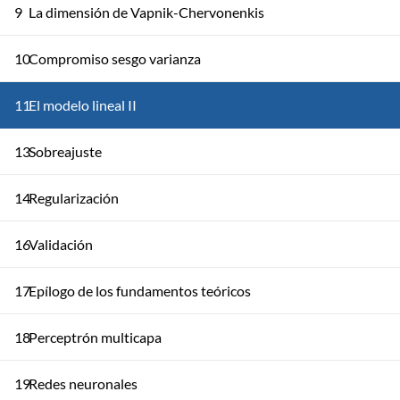
9
La dimensión de Vapnik-Chervonenkis
10
Compromiso sesgo varianza
11
El modelo lineal II
13
Sobreajuste
14
Regularización
16
Validación
17
Epílogo de los fundamentos teóricos
18
Perceptrón multicapa
19
Redes neuronales