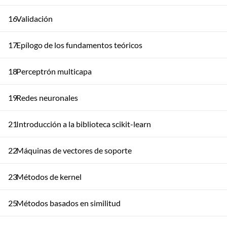
16
Validación
17
Epílogo de los fundamentos teóricos
18
Perceptrón multicapa
19
Redes neuronales
21
Introducción a la biblioteca scikit-learn
22
Máquinas de vectores de soporte
23
Métodos de kernel
25
Métodos basados en similitud