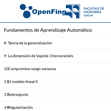
4
El modelo lineal
5
Error y ruido
Fundamentos de Aprendizaje Automático
6
Entrenamiento versus prueba
8
Teoría de la generalización
9
La dimensión de Vapnik-Chervonenkis
10
Compromiso sesgo varianza
11
El modelo lineal II
13
Sobreajuste
14
Regularización