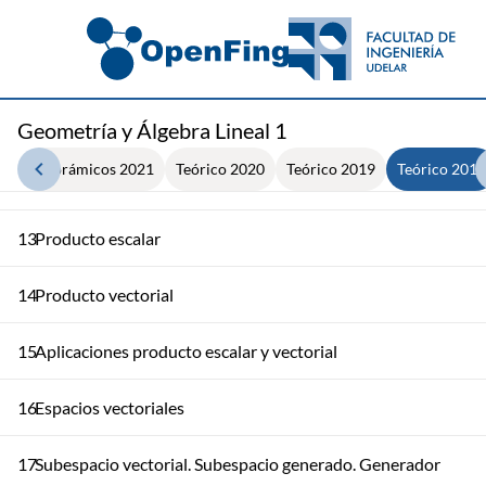
9
Determinantes
10
Matrices elementales y determinantes
11
Rectas y planos
Geometría y Álgebra Lineal 1
deos Panorámicos 2021
Teórico 2020
Teórico 2019
Teórico 2013
12
Planos en el espacio
13
Producto escalar
14
Producto vectorial
15
Aplicaciones producto escalar y vectorial
16
Espacios vectoriales
17
Subespacio vectorial. Subespacio generado. Generador