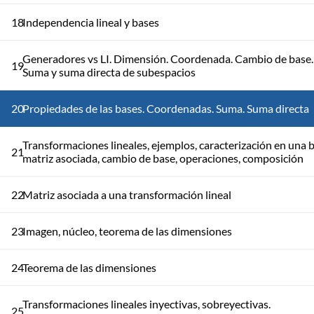
18
Independencia lineal y bases
Generadores vs LI. Dimensión. Coordenada. Cambio de base.
19
Suma y suma directa de subespacios
20
Propiedades de las bases. Coordenadas. Suma. Suma directa
Transformaciones lineales, ejemplos, caracterización en una b
21
matriz asociada, cambio de base, operaciones, composición
22
Matriz asociada a una transformación lineal
23
Imagen, núcleo, teorema de las dimensiones
24
Teorema de las dimensiones
Transformaciones lineales inyectivas, sobreyectivas.
25