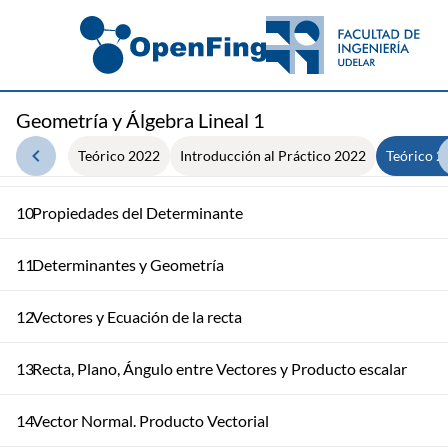
6
Álgebra de Matrices
7
Inversa de una Matriz
8
Matrices Elementales y Determinantes
Geometría y Álgebra Lineal 1
Teórico 2022
Introducción al Práctico 2022
Teórico 2
9
Determinantes
10
Propiedades del Determinante
11
Determinantes y Geometría
12
Vectores y Ecuación de la recta
13
Recta, Plano, Ángulo entre Vectores y Producto escalar
14
Vector Normal. Producto Vectorial