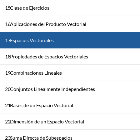
15
Clase de Ejercicios
16
Aplicaciones del Producto Vectorial
17
Espacios Vectoriales
18
Propiedades de Espacios Vectoriales
19
Combinaciones Lineales
20
Conjuntos Linealmente Independientes
21
Bases de un Espacio Vectorial
22
Dimensión de un Espacio Vectorial
23
Suma Directa de Subespacios