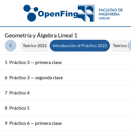
1
Práctico 1 — primera clase
2
Práctico 1 — segunda clase
3
Práctico 2 — primera clase
Geometría y Álgebra Lineal 1
Teórico 2022
Introducción al Práctico 2022
Teórico 2
4
Práctico 2 — segunda clase
5
Práctico 3 — primera clase
6
Práctico 3 — segunda clase
7
Práctico 4
8
Práctico 5
9
Práctico 6 — primera clase