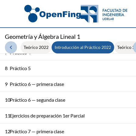
4
Práctico 2 — segunda clase
5
Práctico 3 — primera clase
Geometría y Álgebra Lineal 1
6
Práctico 3 — segunda clase
Teórico 2022
Introducción al Práctico 2022
Teórico 2
7
Práctico 4
8
Práctico 5
9
Práctico 6 — primera clase
10
Práctico 6 — segunda clase
11
Ejercicios de preparación 1er Parcial
12
Práctico 7 — primera clase