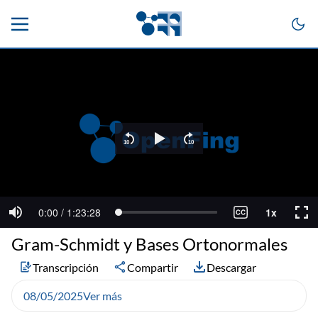
Gram-Schmidt y Bases Ortonormales
Transcripción
Compartir
Descargar
08/05/2025
Ver más