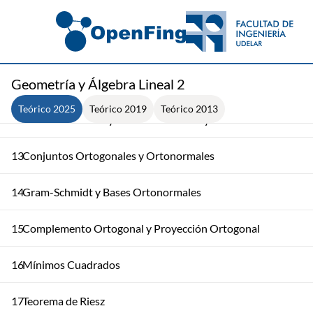
9
Invariantes
10
Forma Canónica de Jordan
Geometría y Álgebra Lineal 2
11
Formas de Jordan y Subespacios T-Invariantes
Teórico 2025
Teórico 2019
Teórico 2013
12
Producto Interno y Teorema de Cauchy-Schwarz
13
Conjuntos Ortogonales y Ortonormales
14
Gram-Schmidt y Bases Ortonormales
15
Complemento Ortogonal y Proyección Ortogonal
16
Mínimos Cuadrados
17
Teorema de Riesz