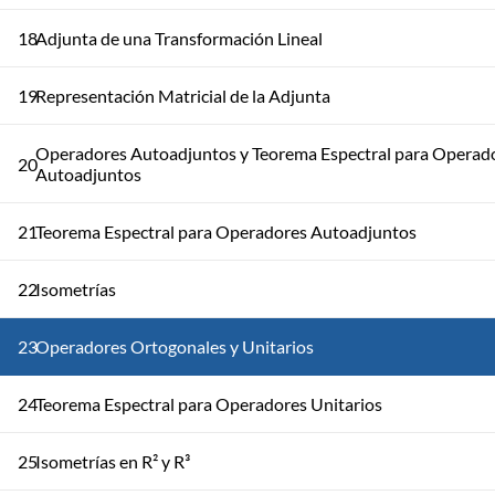
18
Adjunta de una Transformación Lineal
19
Representación Matricial de la Adjunta
Operadores Autoadjuntos y Teorema Espectral para Operad
20
Autoadjuntos
21
Teorema Espectral para Operadores Autoadjuntos
22
Isometrías
23
Operadores Ortogonales y Unitarios
24
Teorema Espectral para Operadores Unitarios
25
Isometrías en R² y R³