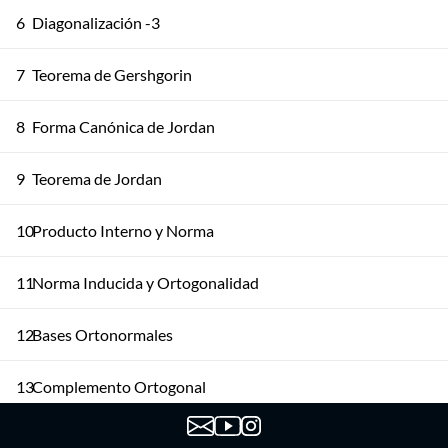
6
Diagonalización -3
7
Teorema de Gershgorin
8
Forma Canónica de Jordan
9
Teorema de Jordan
10
Producto Interno y Norma
11
Norma Inducida y Ortogonalidad
12
Bases Ortonormales
13
Complemento Ortogonal
14
Proyección Ortogonal