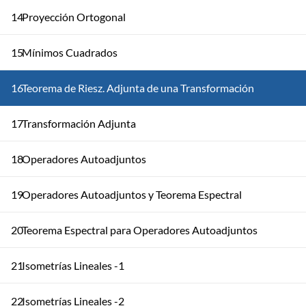
14
Proyección Ortogonal
15
Mínimos Cuadrados
16
Teorema de Riesz. Adjunta de una Transformación
17
Transformación Adjunta
18
Operadores Autoadjuntos
19
Operadores Autoadjuntos y Teorema Espectral
20
Teorema Espectral para Operadores Autoadjuntos
21
Isometrías Lineales -1
22
Isometrías Lineales -2