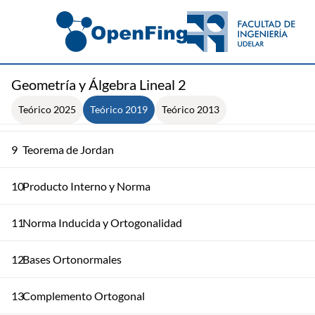
5
Diagonalización -2
6
Diagonalización -3
7
Teorema de Gershgorin
Geometría y Álgebra Lineal 2
Teórico 2025
Teórico 2019
Teórico 2013
8
Forma Canónica de Jordan
9
Teorema de Jordan
10
Producto Interno y Norma
11
Norma Inducida y Ortogonalidad
12
Bases Ortonormales
13
Complemento Ortogonal