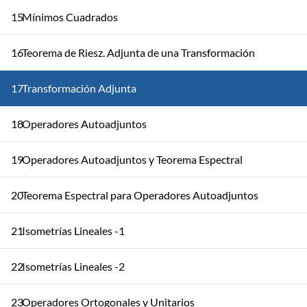
15
Mínimos Cuadrados
16
Teorema de Riesz. Adjunta de una Transformación
17
Transformación Adjunta
18
Operadores Autoadjuntos
19
Operadores Autoadjuntos y Teorema Espectral
20
Teorema Espectral para Operadores Autoadjuntos
21
Isometrías Lineales -1
22
Isometrías Lineales -2
23
Operadores Ortogonales y Unitarios