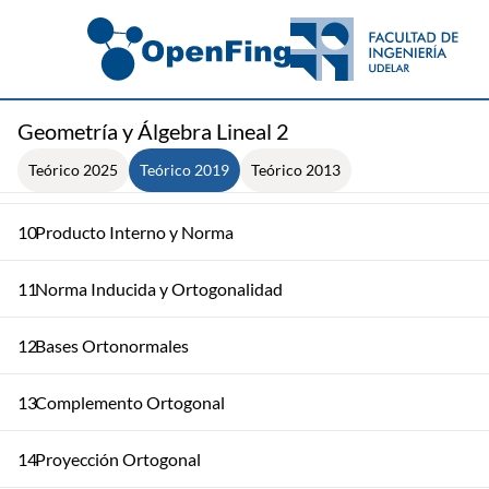
6
Diagonalización -3
7
Teorema de Gershgorin
8
Forma Canónica de Jordan
Geometría y Álgebra Lineal 2
Teórico 2025
Teórico 2019
Teórico 2013
9
Teorema de Jordan
10
Producto Interno y Norma
11
Norma Inducida y Ortogonalidad
12
Bases Ortonormales
13
Complemento Ortogonal
14
Proyección Ortogonal