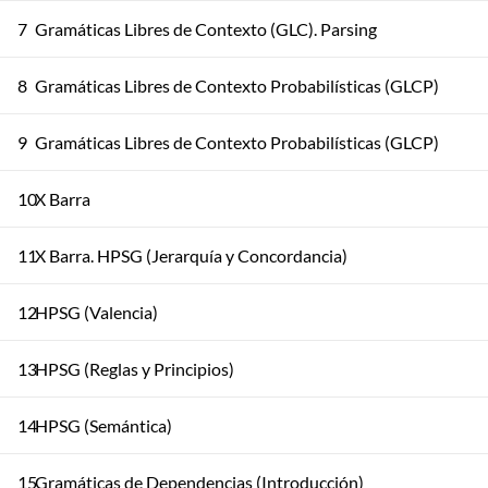
7
Gramáticas Libres de Contexto (GLC). Parsing
8
Gramáticas Libres de Contexto Probabilísticas (GLCP)
9
Gramáticas Libres de Contexto Probabilísticas (GLCP)
10
X Barra
11
X Barra. HPSG (Jerarquía y Concordancia)
12
HPSG (Valencia)
13
HPSG (Reglas y Principios)
14
HPSG (Semántica)
15
Gramáticas de Dependencias (Introducción)