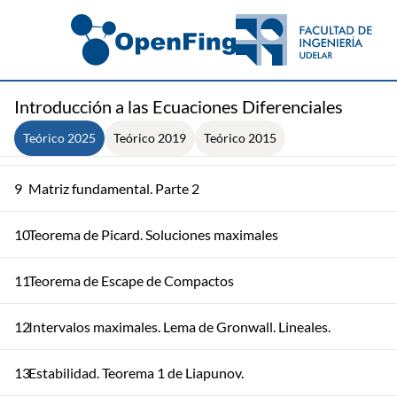
5
Lineales en R^2: Caso Diagonalizable
6
Lineales en R^2: Caso Jordan
7
Lineales en R^2: Caso Complejo
Introducción a las Ecuaciones Diferenciales
Teórico 2025
Teórico 2019
Teórico 2015
8
Estabilidad de Ecuaciones Lineales. Matriz Fundamental
9
Matriz fundamental. Parte 2
10
Teorema de Picard. Soluciones maximales
11
Teorema de Escape de Compactos
12
Intervalos maximales. Lema de Gronwall. Lineales.
13
Estabilidad. Teorema 1 de Liapunov.