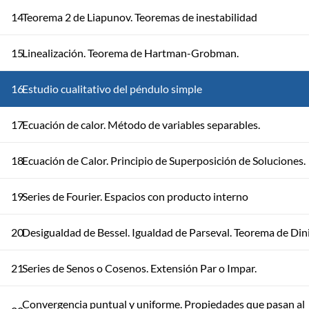
14
Teorema 2 de Liapunov. Teoremas de inestabilidad
15
Linealización. Teorema de Hartman-Grobman.
16
Estudio cualitativo del péndulo simple
17
Ecuación de calor. Método de variables separables.
18
Ecuación de Calor. Principio de Superposición de Soluciones.
19
Series de Fourier. Espacios con producto interno
20
Desigualdad de Bessel. Igualdad de Parseval. Teorema de Dini
21
Series de Senos o Cosenos. Extensión Par o Impar.
Convergencia puntual y uniforme. Propiedades que pasan al