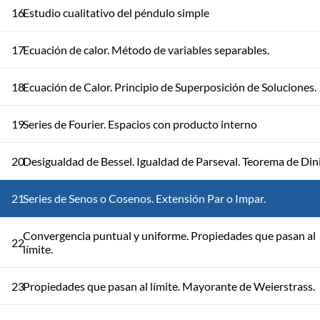
16
Estudio cualitativo del péndulo simple
17
Ecuación de calor. Método de variables separables.
18
Ecuación de Calor. Principio de Superposición de Soluciones.
19
Series de Fourier. Espacios con producto interno
20
Desigualdad de Bessel. Igualdad de Parseval. Teorema de Dini
21
Series de Senos o Cosenos. Extensión Par o Impar.
Convergencia puntual y uniforme. Propiedades que pasan al
22
límite.
23
Propiedades que pasan al límite. Mayorante de Weierstrass.