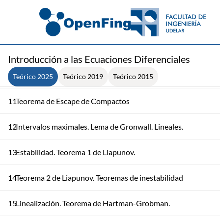
8
Estabilidad de Ecuaciones Lineales. Matriz Fundamental
9
Matriz fundamental. Parte 2
Introducción a las Ecuaciones Diferenciales
10
Teorema de Picard. Soluciones maximales
Teórico 2025
Teórico 2019
Teórico 2015
11
Teorema de Escape de Compactos
12
Intervalos maximales. Lema de Gronwall. Lineales.
13
Estabilidad. Teorema 1 de Liapunov.
14
Teorema 2 de Liapunov. Teoremas de inestabilidad
15
Linealización. Teorema de Hartman-Grobman.