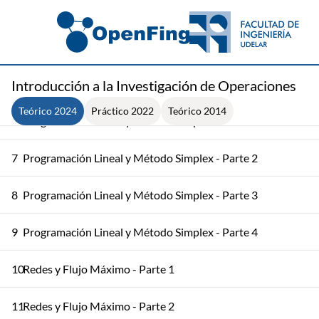
3
Convexidad
4
Óptimos Locales y Globales
Introducción a la Investigación de Operaciones
5
Relajaciones y Dualidad
Teórico 2024
Práctico 2022
Teórico 2014
6
Programación Lineal y Método Simplex - Parte 1
7
Programación Lineal y Método Simplex - Parte 2
8
Programación Lineal y Método Simplex - Parte 3
9
Programación Lineal y Método Simplex - Parte 4
10
Redes y Flujo Máximo - Parte 1
11
Redes y Flujo Máximo - Parte 2