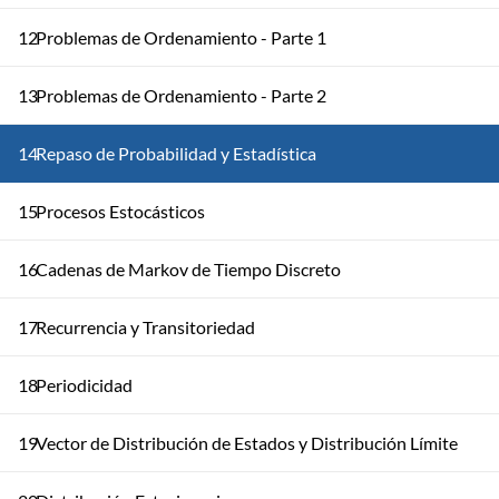
12
Problemas de Ordenamiento - Parte 1
13
Problemas de Ordenamiento - Parte 2
14
Repaso de Probabilidad y Estadística
15
Procesos Estocásticos
16
Cadenas de Markov de Tiempo Discreto
17
Recurrencia y Transitoriedad
18
Periodicidad
19
Vector de Distribución de Estados y Distribución Límite