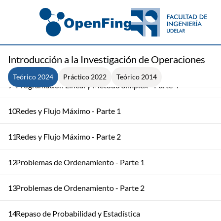
6
Programación Lineal y Método Simplex - Parte 1
7
Programación Lineal y Método Simplex - Parte 2
Introducción a la Investigación de Operaciones
8
Programación Lineal y Método Simplex - Parte 3
Teórico 2024
Práctico 2022
Teórico 2014
9
Programación Lineal y Método Simplex - Parte 4
10
Redes y Flujo Máximo - Parte 1
11
Redes y Flujo Máximo - Parte 2
12
Problemas de Ordenamiento - Parte 1
13
Problemas de Ordenamiento - Parte 2
14
Repaso de Probabilidad y Estadística