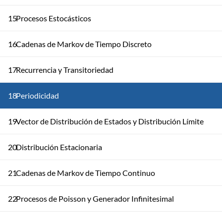
15
Procesos Estocásticos
16
Cadenas de Markov de Tiempo Discreto
17
Recurrencia y Transitoriedad
18
Periodicidad
19
Vector de Distribución de Estados y Distribución Límite
20
Distribución Estacionaria
21
Cadenas de Markov de Tiempo Continuo
22
Procesos de Poisson y Generador Infinitesimal