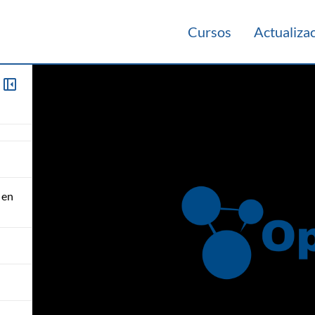
Cursos
Actualiza
itos
 en
 en