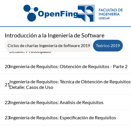
17
Ingeniería de Requisitos: Procesos en la Ingeniería de Requis
18
Ingeniería de Requisitos: Obtención de Requisitos - Parte 1
Introducción a la Ingeniería de Software
Ingeniería de Requisitos: Técnica de Obtención de Requisitos
Ciclos de charlas Ingeniería de Software 2019
Teórico 2019
19
Detalle: Prototipado
20
Ingeniería de Requisitos: Obtención de Requisitos - Parte 2
Ingeniería de Requisitos: Técnica de Obtención de Requisitos
21
Detalle: Casos de Uso
22
Ingeniería de Requisitos: Análisis de Requisitos
23
Ingeniería de Requisitos: Especificación de Requisitos