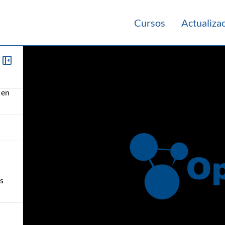
Cursos
Actualiza
 en
 en
os