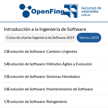
Management)
50
Liberación del Sistema
51
Evolución de Software: Introducción
Introducción a la Ingeniería de Software
Ciclos de charlas Ingeniería de Software 2019
Teórico 2019
52
Evolución de Software: Procesos de Evolución
53
Evolución de Software: Cambios Urgentes
54
Evolución de Software: Métodos Ágiles y Evolución
55
Evolución de Software: Sistemas Heredados
56
Evolución de Software: Mantenimiento de Software
57
Evolución de Software: Reingeniería