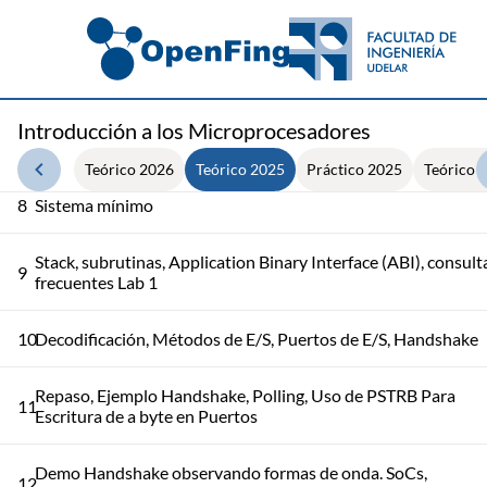
5
Lenguajes, Ciclo de desarrollo, Lenguaje ensamblador
6
Proceso de ensamblado, ejemplo de ensamblado a mano
Introducción a los Microprocesadores
7
Buses. Bus AMBA APB
Teórico 2026
Teórico 2025
Práctico 2025
Teórico 
8
Sistema mínimo
Stack, subrutinas, Application Binary Interface (ABI), consult
9
frecuentes Lab 1
10
Decodificación, Métodos de E/S, Puertos de E/S, Handshake
Repaso, Ejemplo Handshake, Polling, Uso de PSTRB Para
11
Escritura de a byte en Puertos
Demo Handshake observando formas de onda. SoCs,
12