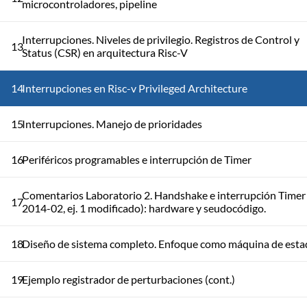
microcontroladores, pipeline
Interrupciones. Niveles de privilegio. Registros de Control y
13
Status (CSR) en arquitectura Risc-V
14
Interrupciones en Risc-v Privileged Architecture
15
Interrupciones. Manejo de prioridades
16
Periféricos programables e interrupción de Timer
Comentarios Laboratorio 2. Handshake e interrupción Timer
17
2014-02, ej. 1 modificado): hardware y seudocódigo.
18
Diseño de sistema completo. Enfoque como máquina de esta
19
Ejemplo registrador de perturbaciones (cont.)