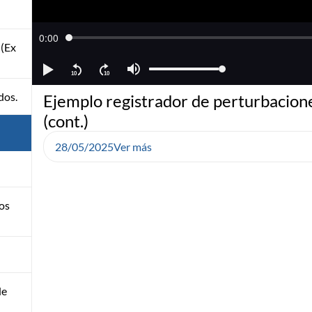
 (Ex
dos.
Ejemplo registrador de perturbacion
(cont.)
28/05/2025
Ver más
pos
de