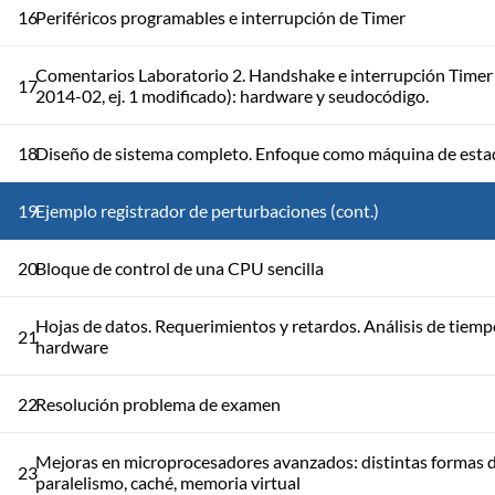
16
Periféricos programables e interrupción de Timer
Comentarios Laboratorio 2. Handshake e interrupción Timer
17
2014-02, ej. 1 modificado): hardware y seudocódigo.
18
Diseño de sistema completo. Enfoque como máquina de esta
19
Ejemplo registrador de perturbaciones (cont.)
20
Bloque de control de una CPU sencilla
Hojas de datos. Requerimientos y retardos. Análisis de tiem
21
hardware
22
Resolución problema de examen
Mejoras en microprocesadores avanzados: distintas formas 
23
paralelismo, caché, memoria virtual