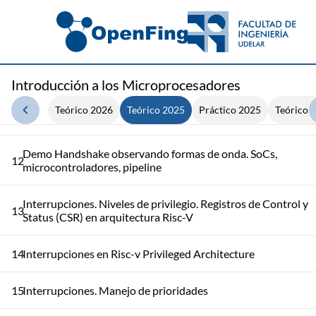
Stack, subrutinas, Application Binary Interface (ABI), consult
9
frecuentes Lab 1
10
Decodificación, Métodos de E/S, Puertos de E/S, Handshake
Introducción a los Microprocesadores
Repaso, Ejemplo Handshake, Polling, Uso de PSTRB Para
11
Teórico 2026
Teórico 2025
Práctico 2025
Teórico 
Escritura de a byte en Puertos
Demo Handshake observando formas de onda. SoCs,
12
microcontroladores, pipeline
Interrupciones. Niveles de privilegio. Registros de Control y
13
Status (CSR) en arquitectura Risc-V
14
Interrupciones en Risc-v Privileged Architecture
15
Interrupciones. Manejo de prioridades