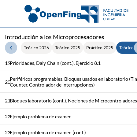
16
Interrupciones
Estructura de interrupciones Z80. Ejemplo 2 interrupciones 
17
modo 1
Introducción a los Microprocesadores
Interrupciones Z80. Ejemplo inicialización modo 2. Prioridad
18
Daisy Chain
Teórico 2026
Teórico 2025
Práctico 2025
Teórico 
19
Prioridades, Daiy Chain (cont.). Ejercicio 8.1
Periféricos programables. Bloques usados en laboratorio (Ti
20
Counter, Controlador de interrupciones)
21
Bloques laboratorio (cont.). Nociones de Microcontroladores
22
Ejemplo problema de examen.
23
Ejemplo problema de examen (cont.)