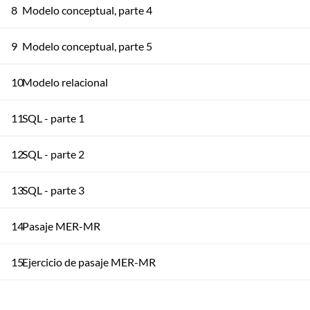
8
Modelo conceptual, parte 4
9
Modelo conceptual, parte 5
10
Modelo relacional
11
SQL - parte 1
12
SQL - parte 2
13
SQL - parte 3
14
Pasaje MER-MR
15
Ejercicio de pasaje MER-MR