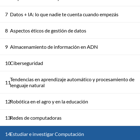
7
Datos + IA: lo que nadie te cuenta cuando empezás
8
Aspectos éticos de gestión de datos
9
Almacenamiento de información en ADN
10
Ciberseguridad
Tendencias en aprendizaje automático y procesamiento de
11
lenguaje natural
12
Robótica en el agro y en la educación
13
Redes de computadoras
14
Estudiar e investigar Computación