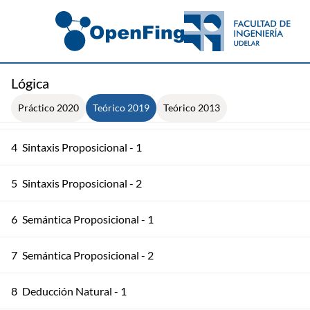
1
Inducción
2
Inducción. Recursión
Lógica
Práctico 2020
Teórico 2019
Teórico 2013
3
Esquema de Recursión Primitiva
4
Sintaxis Proposicional - 1
5
Sintaxis Proposicional - 2
6
Semántica Proposicional - 1
7
Semántica Proposicional - 2
8
Deducción Natural - 1