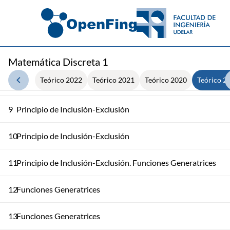
5
Combinatoria
6
Funciones
7
Funciones
Matemática Discreta 1
Teórico 2022
Teórico 2021
Teórico 2020
Teórico 2
8
Principio de Inclusión-Exclusión
9
Principio de Inclusión-Exclusión
10
Principio de Inclusión-Exclusión
11
Principio de Inclusión-Exclusión. Funciones Generatrices
12
Funciones Generatrices
13
Funciones Generatrices