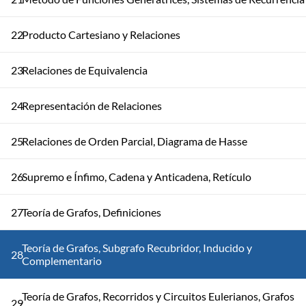
22
Producto Cartesiano y Relaciones
23
Relaciones de Equivalencia
24
Representación de Relaciones
25
Relaciones de Orden Parcial, Diagrama de Hasse
26
Supremo e Ínfimo, Cadena y Anticadena, Retículo
27
Teoría de Grafos, Definiciones
Teoría de Grafos, Subgrafo Recubridor, Inducido y
28
Complementario
Teoría de Grafos, Recorridos y Circuitos Eulerianos, Grafos
29