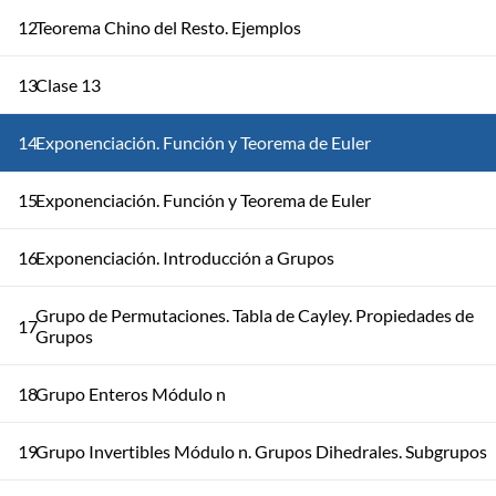
12
Teorema Chino del Resto. Ejemplos
13
Clase 13
14
Exponenciación. Función y Teorema de Euler
15
Exponenciación. Función y Teorema de Euler
16
Exponenciación. Introducción a Grupos
Grupo de Permutaciones. Tabla de Cayley. Propiedades de
17
Grupos
18
Grupo Enteros Módulo n
19
Grupo Invertibles Módulo n. Grupos Dihedrales. Subgrupos