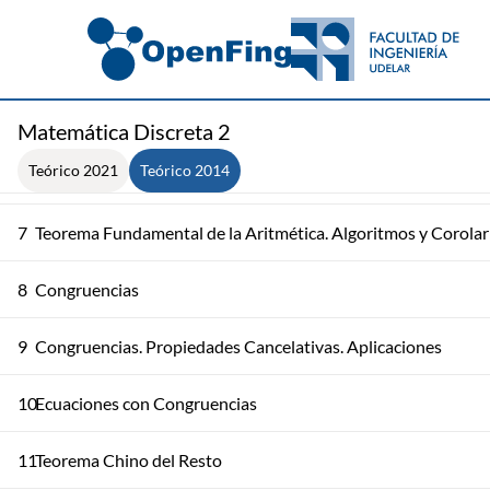
3
Igualdad de Bezout
4
Algoritmo de Euclides Extendido. Ecuaciones Diofánticas
5
Teorema de Soluciones de Ecuaciones Diofánticas
Matemática Discreta 2
Teórico 2021
Teórico 2014
6
Teorema Fundamental de la Aritmética
7
Teorema Fundamental de la Aritmética. Algoritmos y Corolar
8
Congruencias
9
Congruencias. Propiedades Cancelativas. Aplicaciones
10
Ecuaciones con Congruencias
11
Teorema Chino del Resto