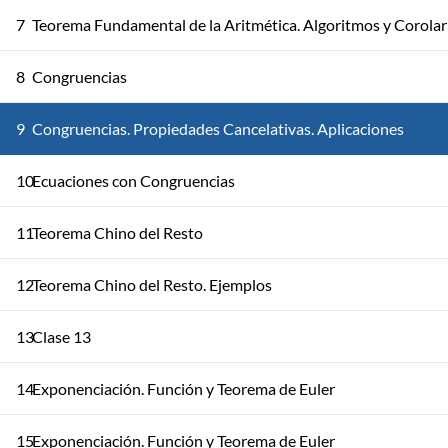
7
Teorema Fundamental de la Aritmética. Algoritmos y Corolar
8
Congruencias
9
Congruencias. Propiedades Cancelativas. Aplicaciones
10
Ecuaciones con Congruencias
11
Teorema Chino del Resto
12
Teorema Chino del Resto. Ejemplos
13
Clase 13
14
Exponenciación. Función y Teorema de Euler
15
Exponenciación. Función y Teorema de Euler