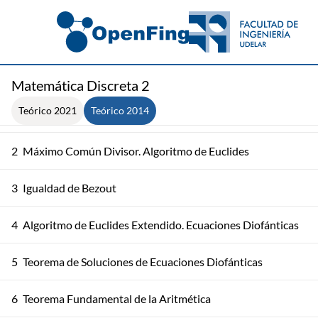
Matemática Discreta 2
Teórico 2021
Teórico 2014
1
Teorema de División Entera
2
Máximo Común Divisor. Algoritmo de Euclides
3
Igualdad de Bezout
4
Algoritmo de Euclides Extendido. Ecuaciones Diofánticas
5
Teorema de Soluciones de Ecuaciones Diofánticas
6
Teorema Fundamental de la Aritmética