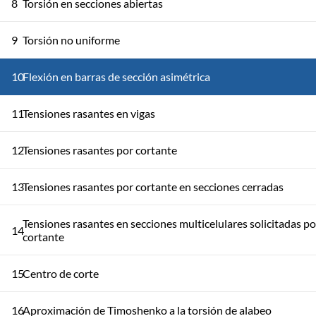
8
Torsión en secciones abiertas
9
Torsión no uniforme
10
Flexión en barras de sección asimétrica
11
Tensiones rasantes en vigas
12
Tensiones rasantes por cortante
13
Tensiones rasantes por cortante en secciones cerradas
Tensiones rasantes en secciones multicelulares solicitadas po
14
cortante
15
Centro de corte
16
Aproximación de Timoshenko a la torsión de alabeo