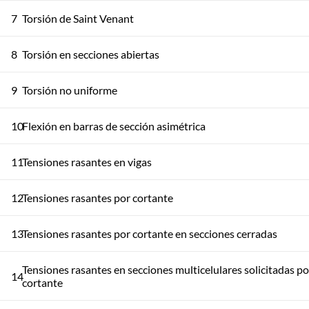
7
Torsión de Saint Venant
8
Torsión en secciones abiertas
9
Torsión no uniforme
10
Flexión en barras de sección asimétrica
11
Tensiones rasantes en vigas
12
Tensiones rasantes por cortante
13
Tensiones rasantes por cortante en secciones cerradas
Tensiones rasantes en secciones multicelulares solicitadas po
14
cortante