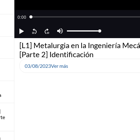
[L1] Metalurgia en la Ingeniería Mec
[Parte 2] Identificación
03/08/2023
Ver más
a
]
rte
]