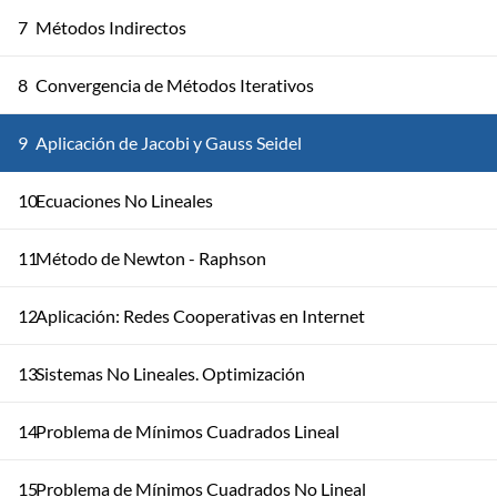
7
Métodos Indirectos
8
Convergencia de Métodos Iterativos
9
Aplicación de Jacobi y Gauss Seidel
10
Ecuaciones No Lineales
11
Método de Newton - Raphson
12
Aplicación: Redes Cooperativas en Internet
13
Sistemas No Lineales. Optimización
14
Problema de Mínimos Cuadrados Lineal
15
Problema de Mínimos Cuadrados No Lineal