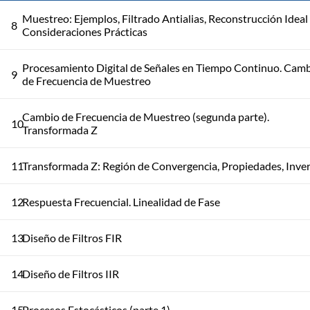
Muestreo: Ejemplos, Filtrado Antialias, Reconstrucción Ideal
8
Consideraciones Prácticas
Procesamiento Digital de Señales en Tiempo Continuo. Cam
9
de Frecuencia de Muestreo
Cambio de Frecuencia de Muestreo (segunda parte).
10
Transformada Z
11
Transformada Z: Región de Convergencia, Propiedades, Inve
12
Respuesta Frecuencial. Linealidad de Fase
13
Diseño de Filtros FIR
14
Diseño de Filtros IIR
15
Procesos Estocásticos (parte 1)