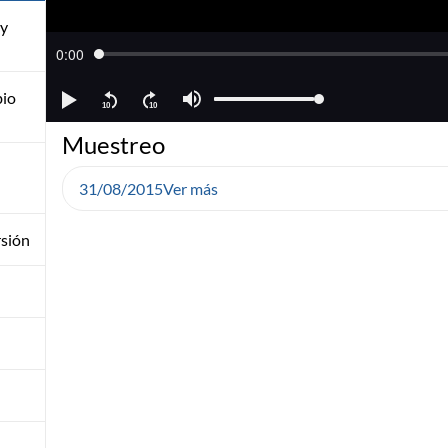
 y
bio
Muestreo
31/08/2015
Ver más
rsión