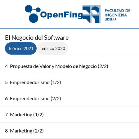
1
Introducción al Curso + Estrategia y Mercado (1/2)
2
Estrategia y Mercado (2/2)
El Negocio del Software
Teórico 2021
Teórico 2020
3
Propuesta de Valor y Modelo de Negocio (1/2)
4
Propuesta de Valor y Modelo de Negocio (2/2)
5
Emprendedurismo (1/2)
6
Emprendedurismo (2/2)
7
Marketing (1/2)
8
Marketing (2/2)