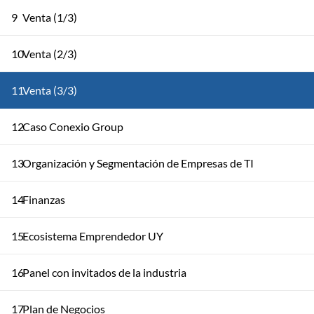
9
Venta (1/3)
10
Venta (2/3)
11
Venta (3/3)
12
Caso Conexio Group
13
Organización y Segmentación de Empresas de TI
14
Finanzas
15
Ecosistema Emprendedor UY
16
Panel con invitados de la industria
17
Plan de Negocios