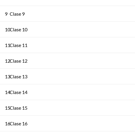
9
Clase 9
10
Clase 10
11
Clase 11
12
Clase 12
13
Clase 13
14
Clase 14
15
Clase 15
16
Clase 16