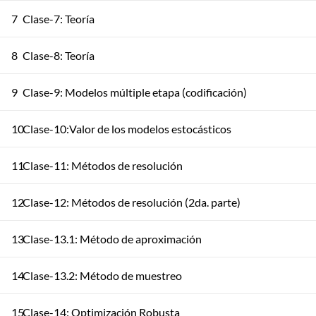
7
Clase-7: Teoría
8
Clase-8: Teoría
9
Clase-9: Modelos múltiple etapa (codificación)
10
Clase-10:Valor de los modelos estocásticos
11
Clase-11: Métodos de resolución
12
Clase-12: Métodos de resolución (2da. parte)
13
Clase-13.1: Método de aproximación
14
Clase-13.2: Método de muestreo
15
Clase-14: Optimización Robusta