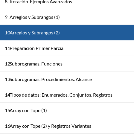
8
Iteración. Ejemplos Avanzados
9
Arreglos y Subrangos (1)
10
Arreglos y Subrangos (2)
11
Preparación Primer Parcial
12
Subprogramas. Funciones
13
Subprogramas. Procedimientos. Alcance
14
Tipos de datos: Enumerados. Conjuntos. Registros
15
Array con Tope (1)
16
Array con Tope (2) y Registros Variantes