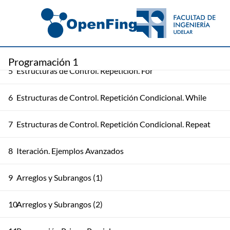
3
Componentes Básicos (2) y Entrada/Salida
4
Estructuras de Control. Secuencia y Selección
Programación 1
5
Estructuras de Control. Repetición. For
6
Estructuras de Control. Repetición Condicional. While
7
Estructuras de Control. Repetición Condicional. Repeat
8
Iteración. Ejemplos Avanzados
9
Arreglos y Subrangos (1)
10
Arreglos y Subrangos (2)