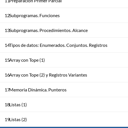
11
Preparación Primer Parcial
12
Subprogramas. Funciones
13
Subprogramas. Procedimientos. Alcance
14
Tipos de datos: Enumerados. Conjuntos. Registros
15
Array con Tope (1)
16
Array con Tope (2) y Registros Variantes
17
Memoria Dinámica. Punteros
18
Listas (1)
19
Listas (2)