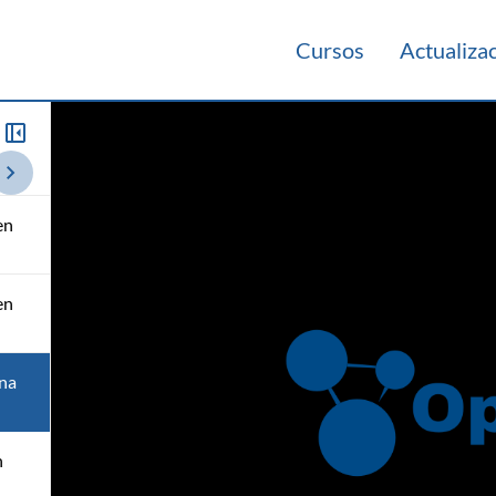
Cursos
Actualiza
Práctico 2021
Teórico 2015
en
en
una
n